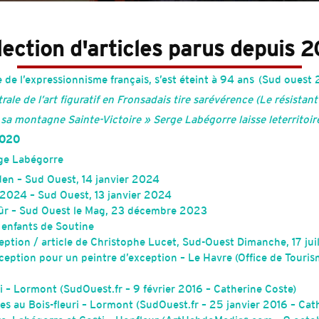
lection d'articles parus depuis 2
de l’expressionnisme français, s’est éteint à 94 ans
(Sud ouest 
trale de
l’art figuratif en Fronsadais tire sa
révérence
(Le résistan
t sa montagne
Sainte-Victoire » Serge Labégorre laisse le
territoi
2020
rge Labégorre
den – Sud Ouest, 14 janvier 2024
2024 – Sud Ouest, 13 janvier 2024
s sûr – Sud Ouest le Mag, 23 décembre 2023
 enfants de Soutine
eption / article de Christophe Lucet, Sud-Ouest Dimanche, 17 jui
exception pour un peintre d’exception – Le Havre (Office de Touri
i – Lormont (SudOuest.fr – 9 février 2016 – Catherine Coste)
es au Bois-fleuri – Lormont (SudOuest.fr – 25 janvier 2016 – Cat