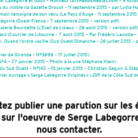
e. Labégorre et Gosti – Honfleur (ArtHebdoMedias.com – 9 octob
 du visible (la Gazette Drouot – 11 septembre 2015 – par Lydia H
main témoigne de son vécu (Le Pays d’Auge – 11 septembre 2015 
bégorre (Ouest-France – 7 septembre 2015 – version pdf)
alerie Bourdette (L’Eveil de Lisieux – 26 août 2015 – version pdf)
ans (Courrier de Libourne – 7 août 2015 – Par Frédéric Lacoste – 
. Quand l’ordre vacille (Sud Ouest Dimanche – 26 juillet 2015 –
rrier de Gironde – N°3696 – 17 juillet 2015)
 N°4 – 27 janvier 2015 – Photo à la une Stéphane Klein)
du Sud Ouest – N°145 – 10 janvier 2015 – Christian Seguin & Sté
ier ouvrage « Serge Labégorre Origines » (JDP de la Côte Sud de
tez publier une parution sur le
 sur l'oeuvre de Serge Labegorre
nous contacter.