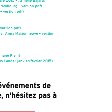
re 2015 – Armelle Bajard)
arambourg – version pdf)
– version pdf)
version pdf)
 par Anna Maisonneuve – version
phane Klein)
s Landes janvier/février 2015)
s événements de
, n'hésitez pas à