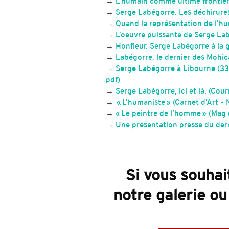
→
L’humain comme ultime frontièr
→
Serge Labégorre. Les déchirures
→
Quand la représentation de l’hu
→
L’oeuvre puissante de Serge La
→
Honfleur. Serge Labégorre à la g
→
Labégorre, le dernier des Mohic
→
Serge Labégorre à Libourne (33)
pdf)
→
Serge Labégorre, ici et là. (Cou
→
« L’humaniste » (Carnet d’Art –
→
« Le peintre de l’homme » (Mag 
→
Une présentation presse du dern
Si vous souhai
notre galerie ou