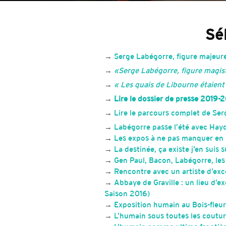
Sé
→
Serge Labégorre, figure majeure 
→
«
Serge Labégorre, figure magis
→
« Les quais de Libourne étaien
→
Lire le dossier de presse 2019-
→
Lire le parcours complet de Se
→
Labégorre passe l’été avec Hay
→
Les expos à ne pas manquer en 
→
La destinée, ça existe j’en sui
→
Gen Paul, Bacon, Labégorre, les
→
Rencontre avec un artiste d’exc
→
Abbaye de Graville : un lieu d’
Saison 2016)
→
Exposition humain au Bois-fleur
→
L’humain sous toutes les coutur