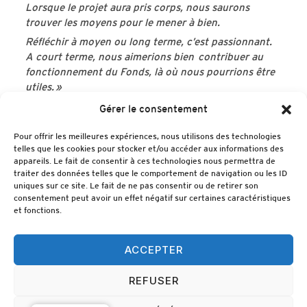
Lorsque le projet aura pris corps, nous saurons
trouver les moyens pour le mener à bien.
Réfléchir à moyen ou long terme, c’est passionnant.
A court terme, nous aimerions bien contribuer au
fonctionnement du Fonds, là où nous pourrions être
utiles. »
Gérer le consentement
Pour offrir les meilleures expériences, nous utilisons des technologies
telles que les cookies pour stocker et/ou accéder aux informations des
appareils. Le fait de consentir à ces technologies nous permettra de
Vous souhaitez rejoindre ce groupe de
traiter des données telles que le comportement de navigation ou les ID
réflexion et d’aide ?
uniques sur ce site. Le fait de ne pas consentir ou de retirer son
consentement peut avoir un effet négatif sur certaines caractéristiques
et fonctions.
N'hésitez pas à contacter Alain Querrioux par mail à
alain.querrioux@neuf.fr
ACCEPTER
Facebook
Instagram
REFUSER
Copyright © 2026 — FONDS LABEGORRE