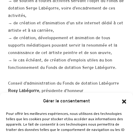
→ de soutien à toutes activités servant l’objet du Fonds de
dotation Serge Labégorre, voire d’encadrement de ces
activités,
→ de création et d’animation d’un site internet dédié à cet
artiste et à sa carrière,
→ de création, développement et animation de tous
supports médiatiques pouvant servir la renommée et la
connaissance de cet artiste peintre et de son œuvre,
→ le cas échéant, de création d’emplois utiles au bon
fonctionnement du Fonds de dotation Serge Labégorre.
Conseil d’administration du Fonds de dotation Labégorre
Rosy Labégorre
, présidente d’honneur
Francine Demichel
, secrétaire générale
Gérer le consentement
Véronique Labégorre
, secrétaire
Sophie Labégorre
, présidente
Pour offrir les meilleures expériences, nous utilisons des technologies
telles que les cookies pour stocker et/ou accéder aux informations des
appareils. Le fait de consentir à ces technologies nous permettra de
Jean-François Moueix
, soutien du projet depuis le début,
traiter des données telles que le comportement de navigation ou les ID