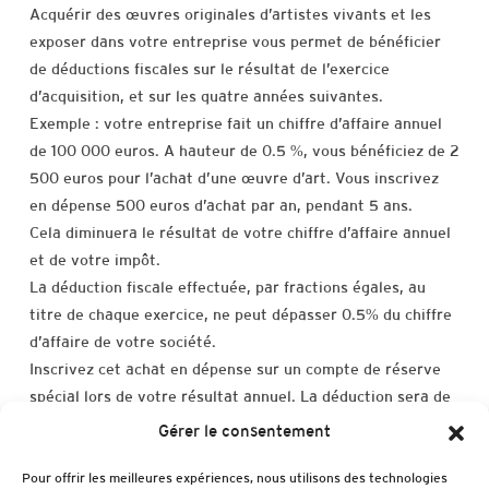
Acquérir des œuvres originales d’artistes vivants et les
exposer dans votre entreprise vous permet de bénéficier
de déductions fiscales sur le résultat de l’exercice
d’acquisition, et sur les quatre années suivantes.
Exemple : votre entreprise fait un chiffre d’affaire annuel
de 100 000 euros. A hauteur de 0.5 %, vous bénéficiez de 2
500 euros pour l’achat d’une œuvre d’art. Vous inscrivez
en dépense 500 euros d’achat par an, pendant 5 ans.
Cela diminuera le résultat de votre chiffre d’affaire annuel
et de votre impôt.
La déduction fiscale effectuée, par fractions égales, au
titre de chaque exercice, ne peut dépasser 0.5% du chiffre
d’affaire de votre société.
Inscrivez cet achat en dépense sur un compte de réserve
spécial lors de votre résultat annuel. La déduction sera de
20% du prix d’achat de l’œuvre pendant 5 ans.
Gérer le consentement
Et exposez l’œuvre ou les œuvres d’art concernées dans
Pour offrir les meilleures expériences, nous utilisons des technologies
votre entreprise, le temps de la durée d’amortissement, 5