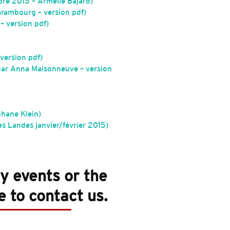
re 2015 – Armelle Bajard)
arambourg – version pdf)
– version pdf)
version pdf)
 par Anna Maisonneuve – version
phane Klein)
s Landes janvier/février 2015)
ry events or the
 to contact us.