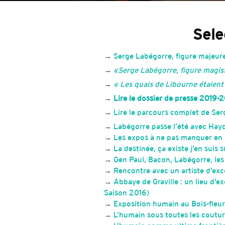
Sele
→
Serge Labégorre, figure majeure 
→
«
Serge Labégorre, figure magis
→
« Les quais de Libourne étaien
→
Lire le dossier de presse 2019-
→
Lire le parcours complet de Se
→
Labégorre passe l’été avec Hay
→
Les expos à ne pas manquer en 
→
La destinée, ça existe j’en sui
→
Gen Paul, Bacon, Labégorre, les
→
Rencontre avec un artiste d’exc
→
Abbaye de Graville : un lieu d’
Saison 2016)
→
Exposition humain au Bois-fleur
→
L’humain sous toutes les coutur