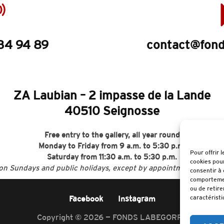
34 94 89
contact@fond
ZA Laubian – 2 impasse de la Lande
40510 Seignosse
Free entry to the gallery, all year round
Monday to Friday from 9 a.m. to 5:30 p.m.
Pour offrir 
Saturday from 11:30 a.m. to 5:30 p.m.
cookies pour
on Sundays and public holidays, except by appointment for acqui
consentir à 
comportement
ou de retire
caractéristi
Facebook
Instagram
Copyright © 2026 — FONDS LABEGORRE