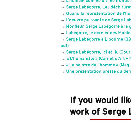
→
L’humain comme ultime frontièr
→
Serge Labégorre. Les déchirures
→
Quand la représentation de l’hu
→
L’oeuvre puissante de Serge La
→
Honfleur. Serge Labégorre à la g
→
Labégorre, le dernier des Mohic
→
Serge Labégorre à Libourne (33)
pdf)
→
Serge Labégorre, ici et là. (Cou
→
« L’humaniste » (Carnet d’Art –
→
« Le peintre de l’homme » (Mag 
→
Une présentation presse du dern
If you would li
work of Serge L