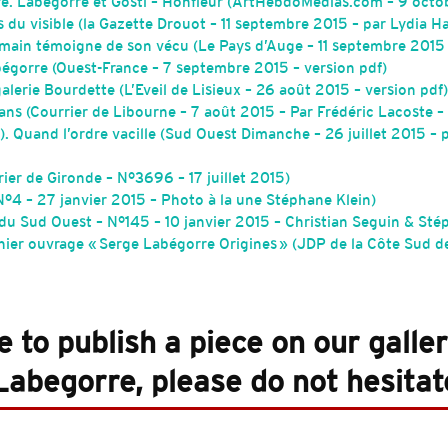
e. Labégorre et Gosti – Honfleur (ArtHebdoMedias.com – 9 octob
 du visible (la Gazette Drouot – 11 septembre 2015 – par Lydia H
main témoigne de son vécu (Le Pays d’Auge – 11 septembre 2015 
bégorre (Ouest-France – 7 septembre 2015 – version pdf)
alerie Bourdette (L’Eveil de Lisieux – 26 août 2015 – version pdf)
ans (Courrier de Libourne – 7 août 2015 – Par Frédéric Lacoste – 
. Quand l’ordre vacille (Sud Ouest Dimanche – 26 juillet 2015 –
rrier de Gironde – N°3696 – 17 juillet 2015)
 N°4 – 27 janvier 2015 – Photo à la une Stéphane Klein)
du Sud Ouest – N°145 – 10 janvier 2015 – Christian Seguin & Sté
ier ouvrage « Serge Labégorre Origines » (JDP de la Côte Sud de
ke to publish a piece on our galle
abegorre, please do not hesitate