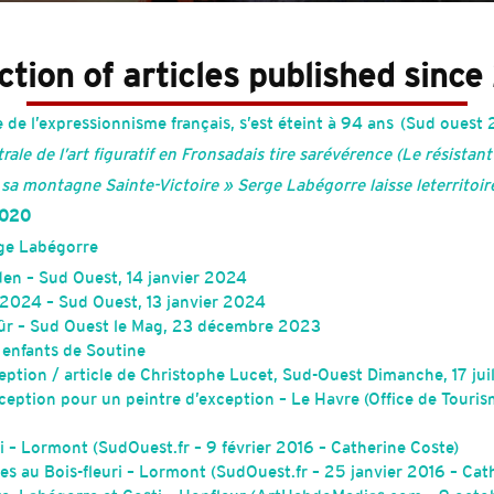
ction of articles published since
de l’expressionnisme français, s’est éteint à 94 ans
(Sud ouest 
trale de
l’art figuratif en Fronsadais tire sa
révérence
(Le résistan
t sa montagne
Sainte-Victoire » Serge Labégorre laisse le
territoi
2020
rge Labégorre
den – Sud Ouest, 14 janvier 2024
2024 – Sud Ouest, 13 janvier 2024
s sûr – Sud Ouest le Mag, 23 décembre 2023
 enfants de Soutine
eption / article de Christophe Lucet, Sud-Ouest Dimanche, 17 jui
exception pour un peintre d’exception – Le Havre (Office de Touri
i – Lormont (SudOuest.fr – 9 février 2016 – Catherine Coste)
es au Bois-fleuri – Lormont (SudOuest.fr – 25 janvier 2016 – Cat